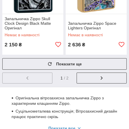
Запальничка Zippo Skull
Clock Design Black Matte
Запальничка Zippo Space
Оригінал
Lighters Оригінал
Немає в наявності
Немає в наявності
2 150
2 636
₴
₴
Показати ще
1
/ 2
Оригінальна вітрозахисна запальничка Zippo з
характерним клацанням Zippo.
Суцільнометалева конструкція; Вітрозахисний дизайн
працює практично скрізь
Багаторазовий на весь термін використання; Для
Показати все