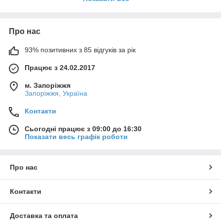
оптимальної продуктивності ми рекомендуємо
оригінальне паливо Zippo преміум-класу, кремені і
гноти.
Про нас
Зроблено в США;
93% позитивних з 85 відгуків за рік
Працює з 24.02.2017
м. Запоріжжя
Запоріжжя, Україна
Контакти
Сьогодні працює з 09:00 до 16:30
Показати весь графік роботи
Про нас
Контакти
Доставка та оплата