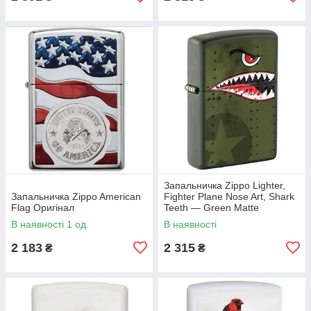
Запальничка Zippo Lighter,
Запальничка Zippo American
Fighter Plane Nose Art, Shark
Flag Оригінал
Teeth — Green Matte
Оригінал
В наявності 1 од.
В наявності
2 183
2 315
₴
₴