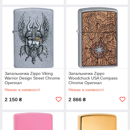
Запальничка Zippo Viking
Запальничка Zippo
Warrior Design Street Chrome
Woodchuck USA Compass
Оригінал
Chrome Оригінал
Немає в наявності
Немає в наявності
2 150
2 866
₴
₴