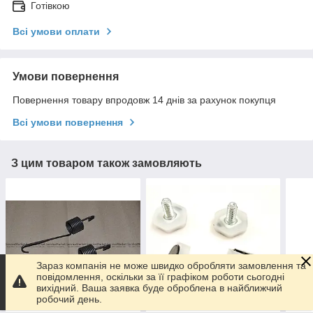
Готівкою
Всі умови оплати
Умови повернення
Повернення товару впродовж 14 днів за рахунок покупця
Всі умови повернення
З цим товаром також замовляють
Зараз компанія не може швидко обробляти замовлення та
повідомлення, оскільки за її графіком роботи сьогодні
вихідний. Ваша заявка буде оброблена в найближчий
робочий день.