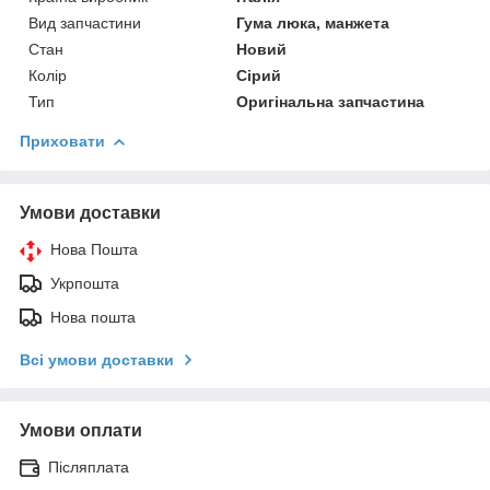
Вид запчастини
Гума люка, манжета
Стан
Новий
Колір
Сірий
Тип
Оригінальна запчастина
Приховати
Умови доставки
Нова Пошта
Укрпошта
Нова пошта
Всі умови доставки
Умови оплати
Післяплата