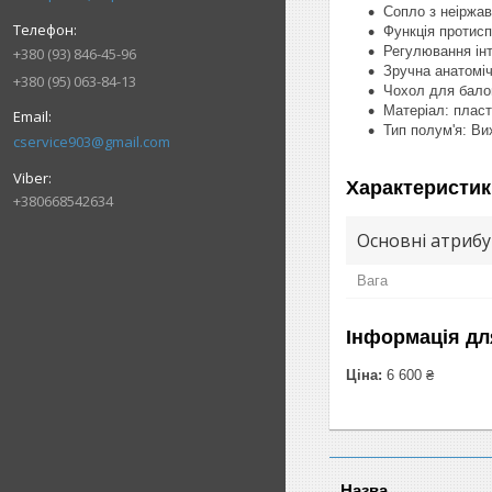
Сопло з неіржав
Функція протис
Регулювання інт
+380 (93) 846-45-96
Зручна анатомі
+380 (95) 063-84-13
Чохол для балон
Матеріал: пласт
Тип полум'я: Ви
cservice903@gmail.com
Характеристик
+380668542634
Основні атриб
Вага
Інформація дл
Ціна:
6 600 ₴