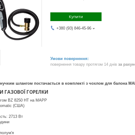
Купити
+380 (93) 846-45-96
повернення товару протягом 14 днів
за раху
 гнучким шлангом постачається в комплекті з чохлом для балона M
И ГАЗОВОЇ ГОРЕЛКИ
нгом BZ 8250 HT на МАРР
zomatic (США)
сть: 2713 Вт
години
 полум'я