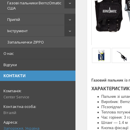
Газові пальники BernzOmatic
США
Припій
Інструмент
Запальнички ZIPPO
О нас
Відгуки
КОНТАКТИ
Газовий пальник із
ХАРАКТЕРИСТИК
Пальник зі шла
Center Service
Виробник: Bern
П'єзопідпал
Теплова потужні
Віталій
Час горіння: 3 
Шланг — 1.4 м
Кнопка фіксації
Запоріжжя, Україна