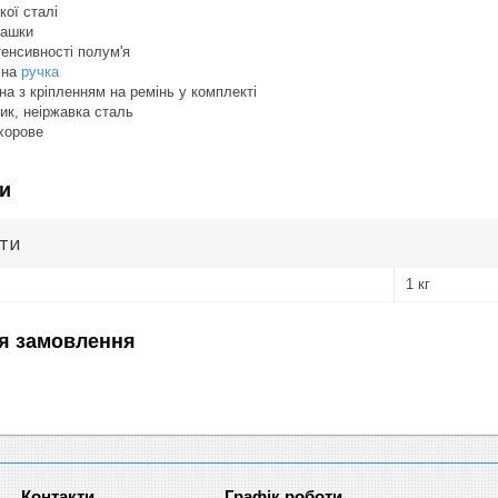
кої сталі
пашки
енсивності полум'я
чна
ручка
а з кріпленням на ремінь у комплекті
ик, неіржавка сталь
хорове
и
ути
1 кг
я замовлення
Графік роботи