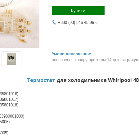
Купити
+380 (93) 846-45-96
повернення товару протягом 14 днів
за раху
Термостат
для холодильника Whirlpool 48
35801016)
35801017)
35801018)
53980001000)
5006)
5005)