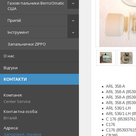
Газові пальники BernzOmatic
США
Припій
Інструмент
Запальнички ZIPPO
О нас
Відгуки
КОНТАКТИ
ARL 358-A
ARL 358-A (8539
ARL 358-A (8539
Center Service
ARL 358-A (8539
ARL 536/1-LH
ARL 536/1-LH (8
Віталій
C 176 (85393761
C176
C176 (85393761
Запоріжжя, Україна
CB385