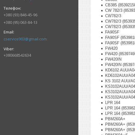
CB385 (8539215
CW 782/3 (8539
+380 (93) 846-45-96
CW782/3
CW782/3 (85393
+380 (95) 063-84-13
CW782/3 (85393
FA90SF
FA90SF (853981
cservice903@gmail.com
FA90SF (853981
FW420
FW420 (8539749
+380668542634
FW420IN
FW420IN (85397
KD6102 AUU/A04
KD6102AUU/A0
KS 3102 AUU/A
KS3102AUU/A04 
KS3102AUU/A04 
KS3102AUU/A04 
LPR 164
LPR 164 (853982
LPR 164 (853982
PBM260A+
PBM260A+ (853
PBM260A+ (853