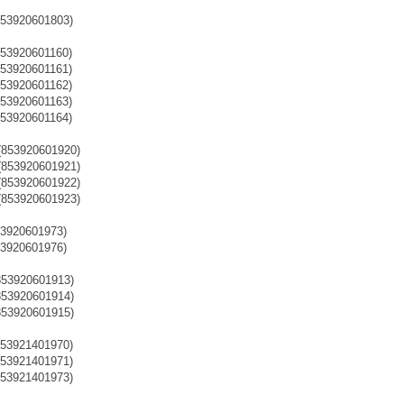
53920601803)
853920601160)
853920601161)
853920601162)
853920601163)
853920601164)
853920601920)
853920601921)
853920601922)
853920601923)
53920601973)
53920601976)
53920601913)
53920601914)
53920601915)
853921401970)
853921401971)
853921401973)