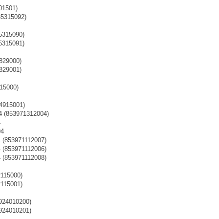
01501)
35315092)
5315090)
5315091)
829000)
829001)
15000)
4915001)
 (853971312004)
4
04
(853971112007)
(853971112006)
(853971112008)
115000)
115001)
924010200)
924010201)