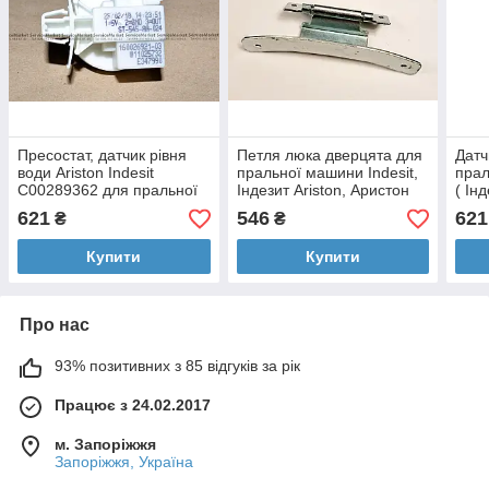
Пресостат, датчик рівня
Петля люка дверцята для
Датч
води Ariston Indesit
пральної машини Indesit,
прал
C00289362 для пральної
Індезит Ariston, Аристон
( Ін
машини
Оригінал
ориг
621
546
621
₴
₴
Купити
Купити
Про нас
93% позитивних з 85 відгуків за рік
Працює з 24.02.2017
м. Запоріжжя
Запоріжжя, Україна