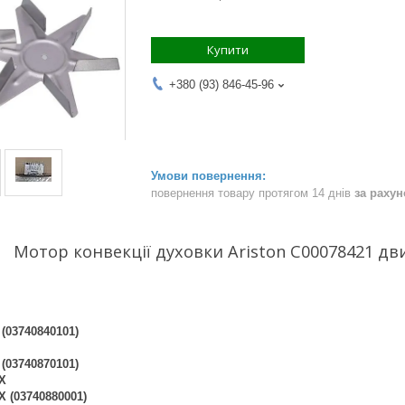
Купити
+380 (93) 846-45-96
повернення товару протягом 14 днів
за раху
Мотор конвекції духовки Ariston C00078421 д
(03740840101)
(03740870101)
X
X (03740880001)