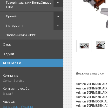
Газові пальники BernzOmatic
США
Припій
Інструмент
Запальнички ZIPPO
О нас
Відгуки
КОНТАКТИ
Довжина вала 3 см
Center Service
Ariston
70FIM20K.AIX
Ariston
70FIM20K.AIX 
Ariston
70FIM53K.AIX
Віталій
Ariston
70FIM53K.AIX 
Ariston
70FIMS53K.AI
Ariston
70FIMS53K.AI
Запоріжжя, Україна