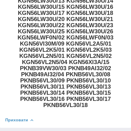
KGN56LW30U/13 KGN56LW30U/14
KGN56LW30U/15 KGN56LW30U/16
KGN56LW30U/17 KGN56LW30U/18
KGN56LW30U/20 KGN56LW30U/21
KGN56LW30U/22 KGN56LW30U/23
KGN56LW30U/25 KGN56LW30U/26
KGN56LWF0N/02 KGN56LWF0N/03
KGN56VI30M/09 KGN56VL2A5/01
KGN56VL2K5/01 KGN56VL2K5/03
KGN56VL2N5/01 KGN56VL2N5/02
KGN56VL2N5/04 KGN56XI3A/15
PKNB39VW30/03 PKNB49AI32/02
PKNB49AI32/04 PKNB56VL30/08
PKNB56VL30/09 PKNB56VL30/10
PKNB56VL30/11 PKNB56VL30/13
PKNB56VL30/14 PKNB56VL30/15
PKNB56VL30/16 PKNB56VL30/17
PKNB56VL30/18
Приховати