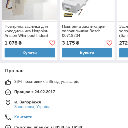
Повітряна заслінка для
Повітряна заслінка для
Засл
холодильника Hotpoint-
холодильника Bosch
холо
Ariston Whirlpool Indesit
00719234
(Sa
оригінал C00536747
1 078
3 175
272
₴
₴
Купити
Купити
Про нас
93% позитивних з 85 відгуків за рік
Працює з 24.02.2017
м. Запоріжжя
Запоріжжя, Україна
Контакти
Сьогодні працює з 09:00 до 16:30