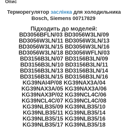
Опис
Терморегулятор
заслінка
для холодильника
Bosch, Siemens 00717829
Підходить до моделей:
BD3056BFLN/03 BD3056W3LN/09
BD3056W3LN/11 BD3056W3LN/13
BD3056W3LN/15 BD3056W3LN/16
BD3056W3LN/18 BD3056WFLN/03
BD3156B3LN/07 BD3156B3LN/09
BD3156B3LN/10 BD3156B3LN/11
BD3156B3LN/13 BD3156B3LN/14
BD3156B3LN/15 BD3156B3LN/16
KG39NAI4P/08 KG39NAX3A/04
KG39NAX3A/05 KG39NAX3A/06
KG39NAX3P/02 KG39NCL4C/06
KG39NCL4C/07 KG39NCL4C/08
KG39NLB35/09 KG39NLB35/10
KG39NLB35/11 KG39NLB35/14
KG39NLB35/15 KG39NLB35/16
KG39NLB35/17 KG39NLB35/18