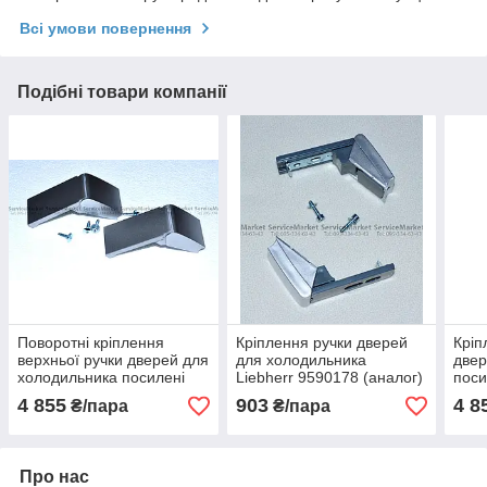
Всі умови повернення
Подібні товари компанії
Поворотні кріплення
Кріплення ручки дверей
Кріп
верхньої ручки дверей для
для холодильника
двер
холодильника посилені
Liebherr 9590178 (аналог)
поси
сірі Liebherr 9590178
комплект
9590
4 855
903
4 8
₴/пара
₴/пара
Оригінал
Про нас