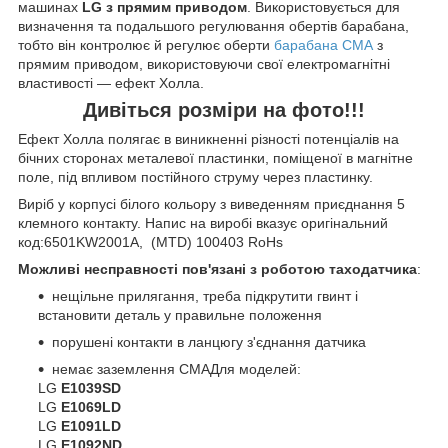
машинах
LG з прямим приводом
. Використовується для
визначення та подальшого регулювання обертів барабана,
тобто він контролює й регулює
оберти
барабана СМА
з
прямим приводом, використовуючи свої електромагнітні
властивості — ефект Холла.
Дивіться розміри на фото!!!
Ефект Холла полягає в виникненні різності потенціалів на
бічних сторонах металевої пластинки, поміщеної в магнітне
поле, під впливом постійного струму через пластинку.
Виріб у корпусі білого кольору з виведенням приєднання 5
клемного контакту. Напис на виробі вказує оригінальний
код:
6501KW2001A, (MTD) 100403 RoHs
Можливі несправності пов'язані з роботою таходатчика
:
нещільне прилягання, треба підкрутити гвинт і
встановити деталь у правильне положення
порушені контакти в ланцюгу з'єднання датчика
немає заземлення СМА
Для моделей:
LG
E1039SD
LG
E1069LD
LG
E1091LD
LG
E1092ND