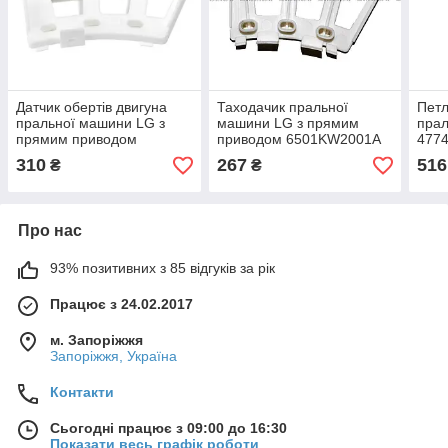
Датчик обертів двигуна
Таходачик пральної
Петл
пральної машини LG з
машини LG з прямим
пра
прямим приводом
приводом 6501KW2001A
477
6501KW2002A оригінал
310
267
516
₴
₴
Про нас
93% позитивних з 85 відгуків за рік
Працює з 24.02.2017
м. Запоріжжя
Запоріжжя, Україна
Контакти
Сьогодні працює з 09:00 до 16:30
Показати весь графік роботи