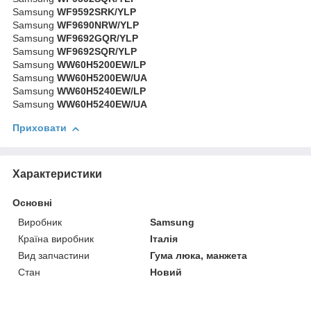
Samsung
WF9592SRK/YLP
Samsung
WF9690NRW/YLP
Samsung
WF9692GQR/YLP
Samsung
WF9692SQR/YLP
Samsung
WW60H5200EW/LP
Samsung
WW60H5200EW/UA
Samsung
WW60H5240EW/LP
Samsung
WW60H5240EW/UA
Приховати
Характеристики
Основні
Виробник
Samsung
Країна виробник
Італія
Вид запчастини
Гума люка, манжета
Стан
Новий