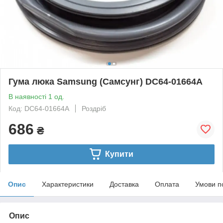
Гума люка Samsung (Самсунг) DC64-01664A
В наявності 1 од.
Код: DC64-01664A
Роздріб
686
₴
Купити
Опис
Характеристики
Доставка
Оплата
Умови п
Опис