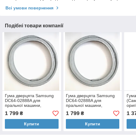
Всі умови повернення
Подібні товари компанії
Гума дверцята Samsung
Гума дверцята Samsung
Гум
DC64-02888A для
DC64-02888A для
(Сам
пральної машини,
пральної машини,
ориг
оригінал
оригінал
1 799
1 799
1 3
₴
₴
Купити
Купити