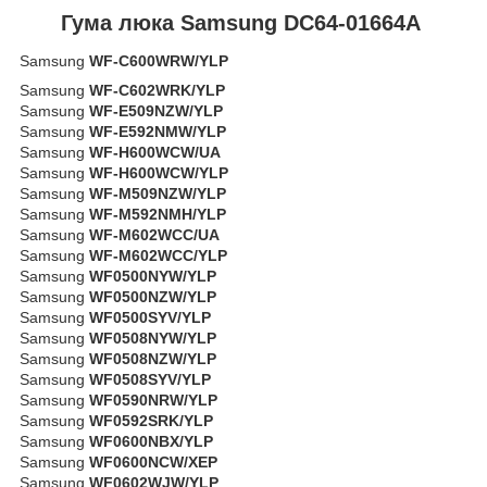
Гума люка Samsung DC64-01664A
Samsung
WF-C600WRW/YLP
Samsung
WF-C602WRK/YLP
Samsung
WF-E509NZW/YLP
Samsung
WF-E592NMW/YLP
Samsung
WF-H600WCW/UA
Samsung
WF-H600WCW/YLP
Samsung
WF-M509NZW/YLP
Samsung
WF-M592NMH/YLP
Samsung
WF-M602WCC/UA
Samsung
WF-M602WCC/YLP
Samsung
WF0500NYW/YLP
Samsung
WF0500NZW/YLP
Samsung
WF0500SYV/YLP
Samsung
WF0508NYW/YLP
Samsung
WF0508NZW/YLP
Samsung
WF0508SYV/YLP
Samsung
WF0590NRW/YLP
Samsung
WF0592SRK/YLP
Samsung
WF0600NBX/YLP
Samsung
WF0600NCW/XEP
Samsung
WF0602WJW/YLP