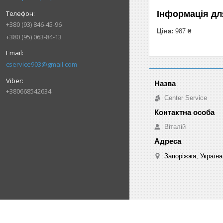
Інформація дл
+380 (93) 846-45-96
Ціна:
987 ₴
+380 (95) 063-84-13
cservice903@gmail.com
+380668542634
Center Service
Віталій
Запоріжжя, Україна