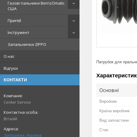
Газові пальники BernzOmatic
США
Припій
Інструмент
Запальнички ZIPPO
О нас
Патрубок для пральн
Відгуки
Характеристик
КОНТАКТИ
Основні
Виробник
Center Service
Країна виробник
Віталій
Вид запчастини
Стан
Запоріжжя, Україна