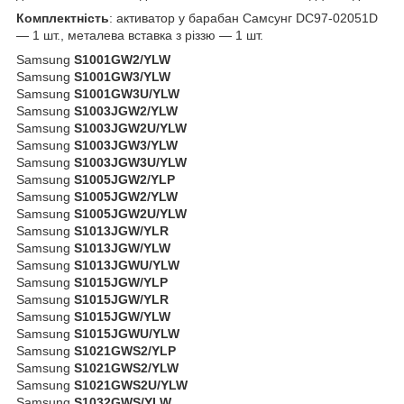
Комплектність
: активатор у барабан Самсунг DC97-02051D
— 1 шт., металева вставка з різзю — 1 шт.
Samsung
S1001GW2/YLW
Samsung
S1001GW3/YLW
Samsung
S1001GW3U/YLW
Samsung
S1003JGW2/YLW
Samsung
S1003JGW2U/YLW
Samsung
S1003JGW3/YLW
Samsung
S1003JGW3U/YLW
Samsung
S1005JGW2/YLP
Samsung
S1005JGW2/YLW
Samsung
S1005JGW2U/YLW
Samsung
S1013JGW/YLR
Samsung
S1013JGW/YLW
Samsung
S1013JGWU/YLW
Samsung
S1015JGW/YLP
Samsung
S1015JGW/YLR
Samsung
S1015JGW/YLW
Samsung
S1015JGWU/YLW
Samsung
S1021GWS2/YLP
Samsung
S1021GWS2/YLW
Samsung
S1021GWS2U/YLW
Samsung
S1032GWS/YLW