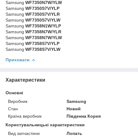
Samsung
WF7350N7W/YLW
Samsung
WF7350S7V/YLP
Samsung
WF7350S7V/YLR
Samsung
WF7350S7V/YLW
Samsung
WF7358N1W/YLP
Samsung
WF7358N7W/YLR
Samsung
WF7358N7W/YLW
Samsung
WF7358S7V/YLP
Samsung
WF7358S7V/YLW
Приховати
Характеристики
Основні
Виробник
Samsung
Стан
Новий
Країна виробник
Південна Корея
Користувальницькі характеристики
Вид запчастини
Лопать