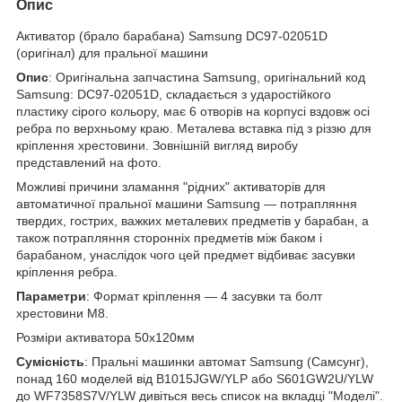
Опис
Активатор (брало барабана) Samsung DC97-02051D
(оригінал) для пральної машини
Опис
: Оригінальна запчастина Samsung, оригінальний код
Samsung: DC97-02051D, складається з ударостійкого
пластику сірого кольору, має 6 отворів на корпусі вздовж осі
ребра по верхньому краю. Металева вставка під з різзю для
кріплення хрестовини. Зовнішній вигляд виробу
представлений на фото.
Можливі причини зламання "рідних" активаторів для
автоматичної пральної машини Samsung — потрапляння
твердих, гострих, важких металевих предметів у барабан, а
також потрапляння сторонніх предметів між баком і
барабаном, унаслідок чого цей предмет відбиває засувки
кріплення ребра.
Параметри
: Формат кріплення — 4 засувки та болт
хрестовини М8.
Розміри активатора 50х120мм
Сумісність
: Пральні машинки автомат Samsung (Самсунг),
понад 160 моделей від B1015JGW/YLP або S601GW2U/YLW
до WF7358S7V/YLW дивіться весь список на вкладці "Моделі".