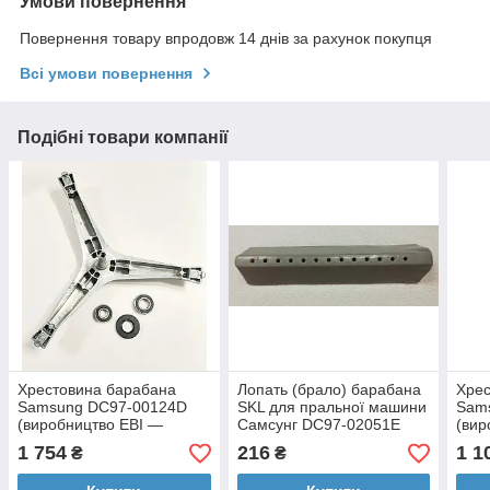
Умови повернення
Повернення товару впродовж 14 днів за рахунок покупця
Всі умови повернення
Подібні товари компанії
Хрестовина барабана
Лопать (брало) барабана
Хрес
Samsung DC97-00124D
SKL для пральної машини
Sam
(виробництво EBI —
Самсунг DC97-02051E
(вир
Італія)
Італі
1 754
216
1 1
₴
₴