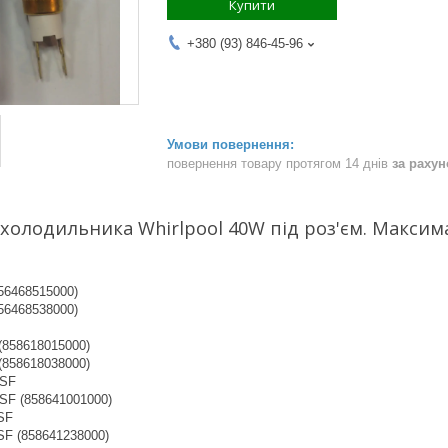
Купити
+380 (93) 846-45-96
повернення товару протягом 14 днів
за раху
холодильника Whirlpool 40W під роз'єм. Макси
856468515000)
856468538000)
 (858618015000)
 (858618038000)
 SF
 SF (858641001000)
SF
SF (858641238000)