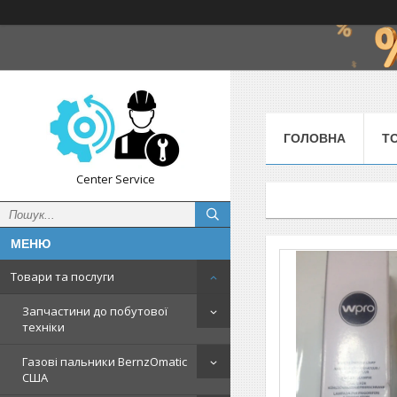
ГОЛОВНА
Т
Center Service
Товари та послуги
Запчастини до побутової
техніки
Газові пальники BernzOmatic
США