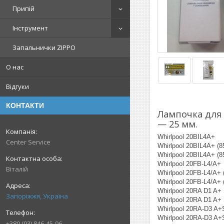
Припій
Інструмент
Запальнички ZIPPO
О нас
Відгуки
КОНТАКТИ
Лампочка для 
— 25 мм.
Whirlpool 20BIL4A+
Center Service
Whirlpool 20BIL4A+ (
Whirlpool 20BIL4A+ (
Whirlpool 20FB-L4/A+
Віталій
Whirlpool 20FB-L4/A+
Whirlpool 20FB-L4/A+
Whirlpool 20RA D1 A+
Запоріжжя, Україна
Whirlpool 20RA D1 A+
Whirlpool 20RA-D3 A+
Whirlpool 20RA-D3 A+
+380 (93) 846-45-96