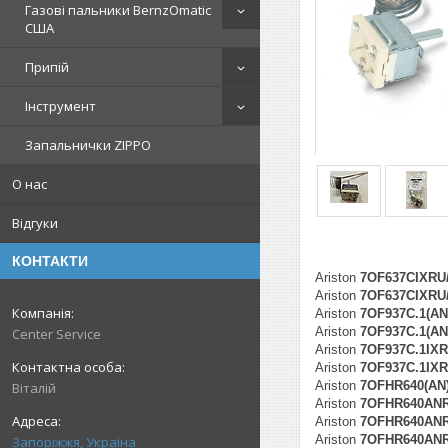
Газові пальники BernzOmatic
США
Припій
Інструмент
Запальнички ZIPPO
О нас
Відгуки
КОНТАКТИ
Ariston
7OF637CIXRU
Ariston
7OF637CIXRU/
Ariston
7OF937C.1(AN
Ariston
7OF937C.1(AN
Center Service
Ariston
7OF937C.1IX
Ariston
7OF937C.1IXR
Ariston
7OFHR640(AN
Віталій
Ariston
7OFHR640ANR
Ariston
7OFHR640ANR
Ariston
7OFHR640ANR
Запоріжжя, Україна