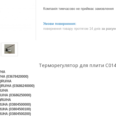
Компанія тимчасово не приймає замовлення
повернення товару протягом 14 днів
за раху
Терморегулятор для плити C014
/HA
HA (03678420000)
)RU/HA
)RU/HA (03686240000)
RU/HA
U/HA (03686250000)
)RU/HA
UHA (03804500000)
UHA (03804500100)
UHA (03804500200)