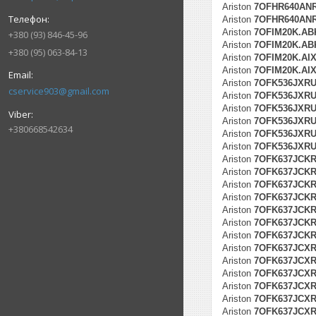
Ariston
7OFHR640AN
Ariston
7OFHR640ANR
Ariston
7OFIM20K.AB
+380 (93) 846-45-96
Ariston
7OFIM20K.ABK
+380 (95) 063-84-13
Ariston
7OFIM20K.AI
Ariston
7OFIM20K.AIX
Ariston
7OFK536JXR
cservice903@gmail.com
Ariston
7OFK536JXRUH
Ariston
7OFK536JXRUH
Ariston
7OFK536JXRUH
+380668542634
Ariston
7OFK536JXRUH
Ariston
7OFK536JXRUH
Ariston
7OFK637JCK
Ariston
7OFK637JCKRU
Ariston
7OFK637JCKRU
Ariston
7OFK637JCKRU
Ariston
7OFK637JCKRU
Ariston
7OFK637JCKRU
Ariston
7OFK637JCKRU
Ariston
7OFK637JCX
Ariston
7OFK637JCXRU
Ariston
7OFK637JCXRU
Ariston
7OFK637JCXRU
Ariston
7OFK637JCXRU
Ariston
7OFK637JCXRU